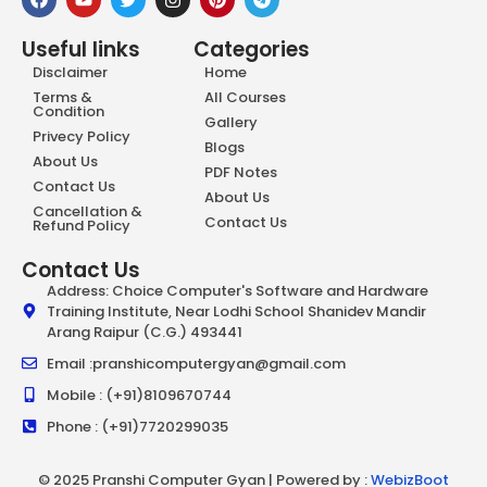
Useful links
Categories
Disclaimer
Home
Terms &
All Courses
Condition
Gallery
Privecy Policy
Blogs
About Us
PDF Notes
Contact Us
About Us
Cancellation &
Contact Us
Refund Policy
Contact Us
Address: Choice Computer's Software and Hardware
Training Institute, Near Lodhi School Shanidev Mandir
Arang Raipur (C.G.) 493441
Email :pranshicomputergyan@gmail.com
Mobile : (+91)8109670744
Phone : (+91)7720299035
© 2025 Pranshi Computer Gyan | Powered by :
WebizBoot