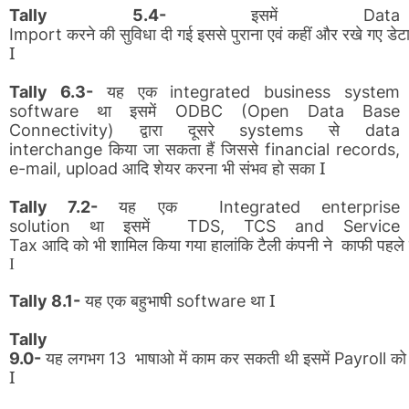
इसमें
Tally 5.4-
Data
करने
की
सुविधा
दी
गई
इससे
पुराना
एवं
कहीं
और
रखे
गए
डेट
Import
I
यह
एक
Tally 6.3-
integrated business system
था
इसमें
software
ODBC (Open Data Base
द्वारा
दूसरे
से
Connectivity)
systems
data
किया
जा
सकता
हैं
जिससे
interchange
financial records,
आदि
शेयर
करना
भी
संभव
हो
सका I
e-mail, upload
यह
एक
Tally 7.2-
Integrated enterprise
था
इसमें
solution
TDS, TCS and Service
आदि
को
भी
शामिल
किया
गया
Tax
हालांकि
टैली
कंपनी
ने
काफी
पहले
I
यह
एक
बहुभाषी
था I
Tally 8.1-
software
Tally
यह
लगभग
भाषाओ
में
काम
कर
सकती
थी
इसमें
को
9.0-
13
Payroll
I