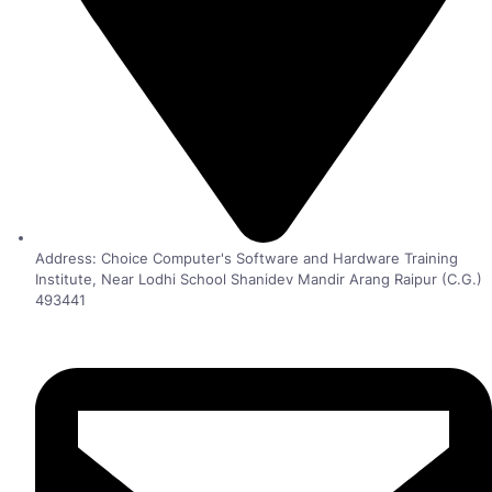
Address: Choice Computer's Software and Hardware Training
Institute, Near Lodhi School Shanidev Mandir Arang Raipur (C.G.)
493441