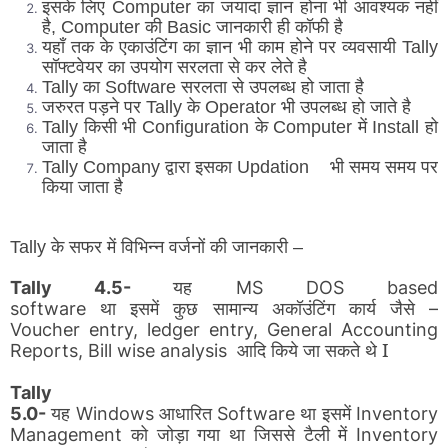
इसके लिए Computer का जयादा ज्ञान होना भी आवश्यक नहीं
है, Computer की Basic जानकारी ही कॉफी है
यहाँ तक के एकाउंटिंग का ज्ञान भी काम होने पर व्यवसायी Tally
सॉफ्टवेयर का उपयोग सरलता से कर लेते है
Tally का Software सरलता से उपलब्ध हो जाता है
जरुरत पड़ने पर Tally के Operator भी उपलब्ध हो जाते है
Tally किसी भी Configuration के Computer में Install हो
जाता है
Tally Company द्वारा इसका Updation भी समय समय पर
किया जाता है
Tally के सफर में विभिन्न वर्जनों की जानकारी –
यह
Tally 4.5-
MS DOS based
था
इसमें
कुछ
सामान्य
अकॉउंटिंग
कार्य
जैसे
software
–
Voucher entry, ledger entry, General Accounting
आदि
किये
जा
सकते
थे I
Reports, Bill wise analysis
Tally
यह
आधारित
था
इसमें
5.0-
Windows
Software
Inventory
को
जोड़ा
गया
था
जिससे
टैली
में
Management
Inventory