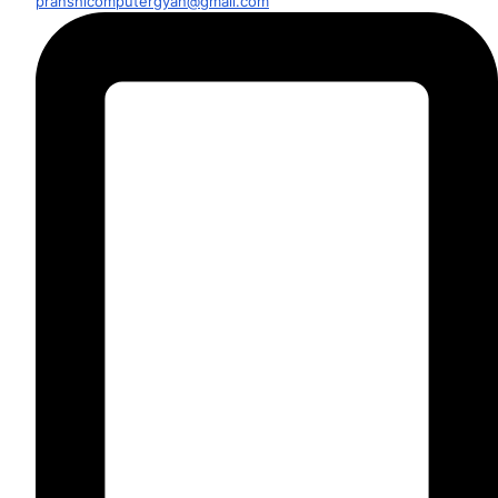
pranshicomputergyan@gmail.com