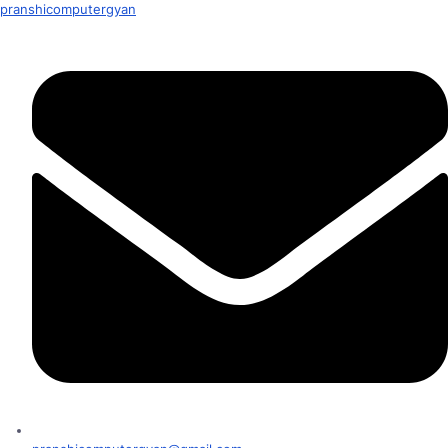
pranshicomputergyan