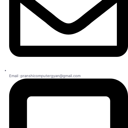
Email :pranshicomputergyan@gmail.com