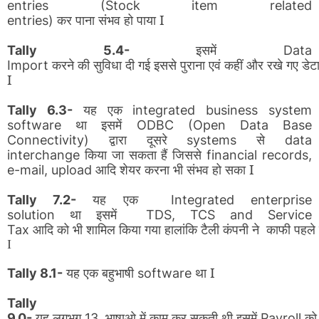
entries (Stock item related
कर
पाना
संभव
हो
पाया I
entries)
इसमें
Tally 5.4-
Data
करने
की
सुविधा
दी
गई
इससे
पुराना
एवं
कहीं
और
रखे
गए
डेट
Import
I
यह
एक
Tally 6.3-
integrated business system
था
इसमें
software
ODBC (Open Data Base
द्वारा
दूसरे
से
Connectivity)
systems
data
किया
जा
सकता
हैं
जिससे
interchange
financial records,
आदि
शेयर
करना
भी
संभव
हो
सका I
e-mail, upload
यह
एक
Tally 7.2-
Integrated enterprise
था
इसमें
solution
TDS, TCS and Service
आदि
को
भी
शामिल
किया
गया
Tax
हालांकि
टैली
कंपनी
ने
काफी
पहले
I
यह
एक
बहुभाषी
था I
Tally 8.1-
software
Tally
यह
लगभग
भाषाओ
में
काम
कर
सकती
थी
इसमें
को
9.0-
13
Payroll