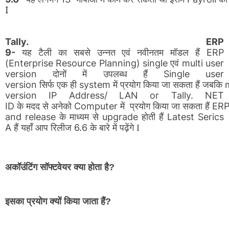
I
Tally. ERP
यह
टैली
का
सबसे
उन्नत
एवं
नवीनतम
मॉडल
हैं
9-
ERP
एवं
(Enterprise Resource Planning) single
multi user
दोनों
में
उपलब्ध
हैं
version
Single user
सिर्फ
एक
ही
में
प्रयोग
किया
जा
सकता
हैं
जबकि
version
system
m
version IP Address/ LAN or Tally. NET
के
मदद
से
अनेको
ID
Computer
ER
में
प्रयोग
किया
जा
सकता
हैं
and release
upgrade
Latest Serics
के
माध्यम
से
होती
हैं
A
6.6
हैं
यहाँ
आप
रिलीज
के
बारे
में
पढ़ेंगे I
अकॉउंटिंग सॉफ्टवेयर क्या होता है?
इसका प्रयोग क्यों किया जाता हैं?