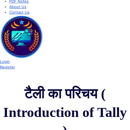
PDF Notes
About Us
Contact Us
Login
Register
टैली का परिचय (
Introduction of Tally